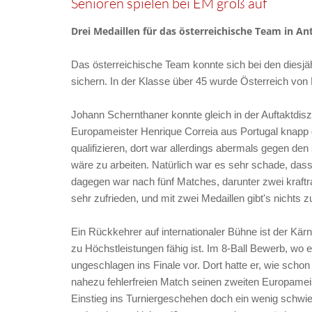
Senioren spielen bei EM groß auf
Drei Medaillen für das österreichische Team in An
Das österreichische Team konnte sich bei den diesj
sichern. In der Klasse über 45 wurde Österreich von
Johann Schernthaner konnte gleich in der Auftaktdis
Europameister Henrique Correia aus Portugal knapp 
qualifizieren, dort war allerdings abermals gegen den
wäre zu arbeiten. Natürlich war es sehr schade, das
dagegen war nach fünf Matches, darunter zwei kraft
sehr zufrieden, und mit zwei Medaillen gibt's nichts
Ein Rückkehrer auf internationaler Bühne ist der Kär
zu Höchstleistungen fähig ist. Im 8-Ball Bewerb, wo e
ungeschlagen ins Finale vor. Dort hatte er, wie sch
nahezu fehlerfreien Match seinen zweiten Europameis
Einstieg ins Turniergeschehen doch ein wenig schwier