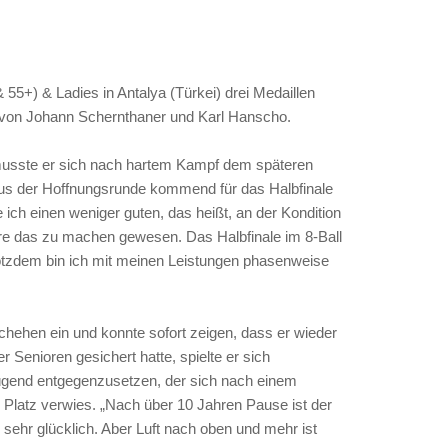
5+) & Ladies in Antalya (Türkei) drei Medaillen
55 von Johann Schernthaner und Karl Hanscho.
t musste er sich nach hartem Kampf dem späteren
aus der Hoffnungsrunde kommend für das Halbfinale
 ich einen weniger guten, das heißt, an der Kondition
wäre das zu machen gewesen. Das Halbfinale im 8-Ball
rotzdem bin ich mit meinen Leistungen phasenweise
chehen ein und konnte sofort zeigen, dass er wieder
 Senioren gesichert hatte, spielte er sich
nügend entgegenzusetzen, der sich nach einem
 Platz verwies. „Nach über 10 Jahren Pause ist der
sehr glücklich. Aber Luft nach oben und mehr ist