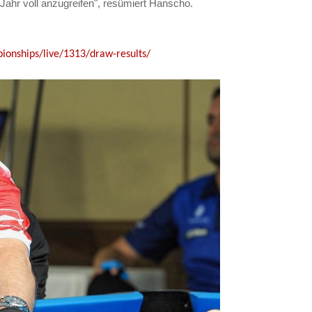
Jahr voll anzugreifen", resümiert Hanscho.
onships/live/1313/draw-results/