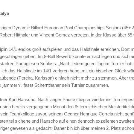
talya
ährigen
Dynamic Billard European Pool Championships Seniors (45+ & 5
 Robert Hitthaler und Vincent Gomez vertreten, in der Klasse über 
ziplin 14/1 endlos groß aufspielen und das Halbfinale erreichen. Dor
geschlagen geben. Im 8-Ball Bewerb konnte er nachlegen und sich 
 starken Portugiesen Schluss. „Nach jedem guten Tag im Turnier hatte
s ich das Halbfinale im 14/1 verloren habe, mit ein bisschen Glück 
raubende (Pereira, Karlsson) einfach nicht mehr zu stemmen. Aber t
 zu jammern", fasst Schernthaner sein Turnier zusammen.
ntner Karl Hanscho. Nach langer Pause stieg er wieder ins Turnierges
r sich bereits vergangenen Monat den österreichischen Meistertitel der
on sein Teamkollege zuvor, seinem Gegner Henrique Correia nicht ge
tertitel sicherte und Hanscho auf einen dennoch exzellenten zweiten
iger gewesen als gedacht. Daher bin ich über meinen 2. Platz schon 