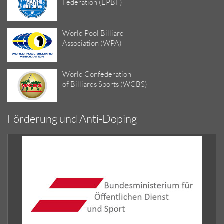
Federation (EPBF)
World Pool Billiard
Association (WPA)
World Confederation
of Billiards Sports (WCBS)
Förderung und Anti-Doping