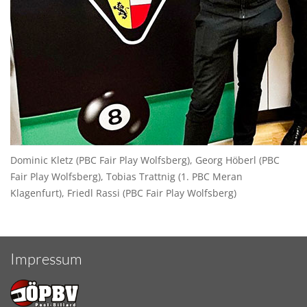
Dominic Kletz (PBC Fair Play Wolfsberg), Georg Höberl (PBC
Fair Play Wolfsberg), Tobias Trattnig (1. PBC Meran
Klagenfurt), Friedl Rassi (PBC Fair Play Wolfsberg)
Impressum