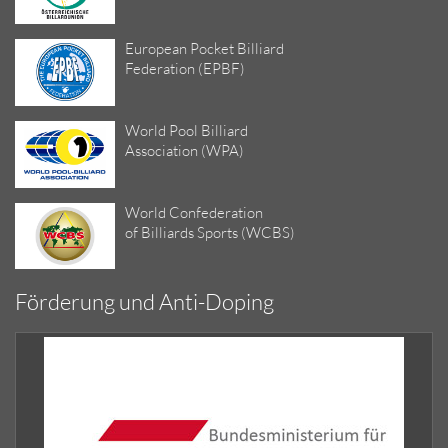
European Pocket Billiard
Federation (EPBF)
World Pool Billiard
Association (WPA)
World Confederation
of Billiards Sports (WCBS)
Förderung und Anti-Doping