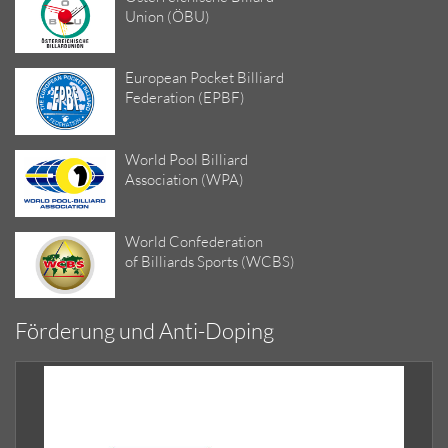
Union (ÖBU)
European Pocket Billiard
Federation (EPBF)
World Pool Billiard
Association (WPA)
World Confederation
of Billiards Sports (WCBS)
Förderung und Anti-Doping