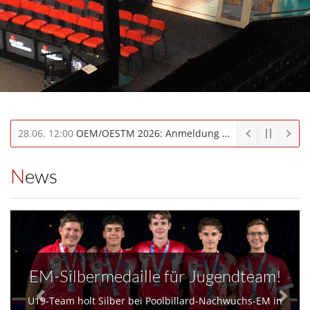
13.06. 23:59
Erste Infos zur OESTM/OEM 2026...
News
EM-Silbermedaille für Jugendteam!
U19-Team holt Silber bei Poolbillard-Nachwuchs-EM in