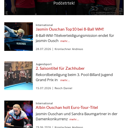
Podčetrtek!
International
Jasmin Ouschan Top10 bei 8-Ball WM!
8-Ball-WM-Titelverteidigungsmission endet für
Jasmin Ousch
mehr...
28.07.2026 | Kronlachner Andreas
Jugendsport
2. Saisontitel für Zachhuber
Rekordbeteiligung beim 3. Pool-Billard Jugend
Grand Prix in
mehr...
15.07.2026 | Resch Daniel
International
Albin Ouschan holt Euro-Tour-Titel
Jasmin Ouschan und Sandra Baumgartner in der
Damenkonkurrenz
mehr...
29.06.2026 | Kronlachner Andreas