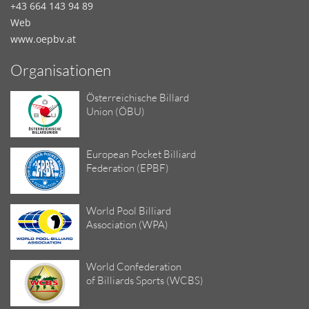
+43 664 143 94 89
Web
www.oepbv.at
Organisationen
Österreichische Billard
Union (ÖBU)
European Pocket Billiard
Federation (EPBF)
World Pool Billiard
Association (WPA)
World Confederation
of Billiards Sports (WCBS)