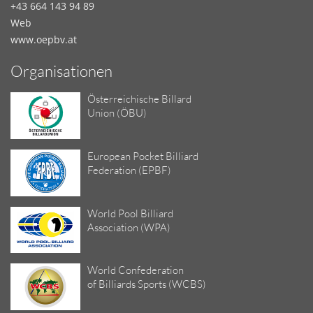
+43 664 143 94 89
Web
www.oepbv.at
Organisationen
Österreichische Billard
Union (ÖBU)
European Pocket Billiard
Federation (EPBF)
World Pool Billiard
Association (WPA)
World Confederation
of Billiards Sports (WCBS)