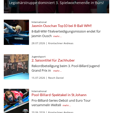
Legionärstruppe dominiert 3. Spielwochenende in Bürs!
International
Jasmin Ouschan Top10 bei 8-Ball WM!
8-Ball-WM-Titelverteidigungsmission endet für
Jasmin Ousch
mehr...
28.07.2026 | Kronlachner Andreas
Jugendsport
2. Saisontitel für Zachhuber
Rekordbeteiligung beim 3. Pool-Billard Jugend
Grand Prix in
mehr...
15.07.2026 | Resch Daniel
International
Pool-Billard-Spektakel in St.Johann
Pro-Billiard-Series-Debüt und Euro Tour
versammeln Welteli
mehr...
20.06.2026 | Kronlachner Andreas